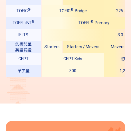
®
®
TOEIC
TOEIC
Bridge
225 - 5
®
®
TOEFL iBT
TOEFL
Primary
IELTS
-
3.0 - 4.
劍橋兒童
Starters
Starters / Movers
Movers / F
英語認證
GEPT
GEPT Kids
初級
單字量
300
1,200