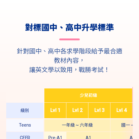
對標國中、高中升學標準
針對國中、高中各求學階段給予最合適
教材內容，
讓英文學以致用，戰勝考試！
少兒初級
級別
Lvl 1
Lvl 2
Lvl 3
Lvl 4
Teens
一年級 ~ 六年級
國一 ~ 
CEFR
Pre-A1
A1
A2