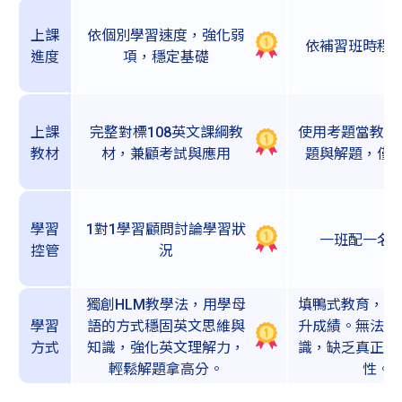
上課
依個別學習速度，強化弱
依補習班時程
進度
項，穩定基礎
上課
完整對標108英文課綱教
使用考題當教材
教材
材，兼顧考試與應用
題與解題，僅
學習
1對1學習顧問討論學習狀
一班配一名
控管
況
獨創HLM教學法，用學母
填鴨式教育，依
學習
語的方式穩固英文思維與
升成績。無法建
方式
知識，強化英文理解力，
識，缺乏真正英
輕鬆解題拿高分。
性。