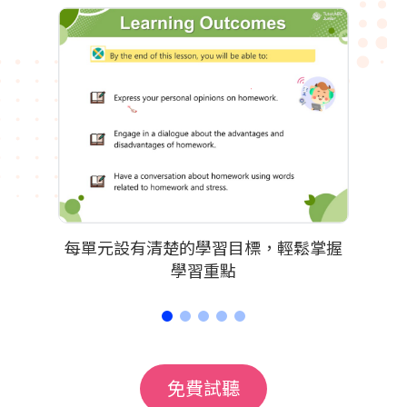
訊的能
每單元設有清楚的學習目標，輕鬆掌握
對標1
學習重點
免費試聽