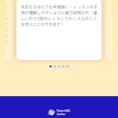
ントや
先生たちはとても辛抱強く、レッスンは子
うち
、とて
供が理解しやすいように絵で説明され、楽
に感
約があ
しいので1回のレッスンでたくさんのこと
いた人
を学ぶことができます！
るのは
修正す
プリを